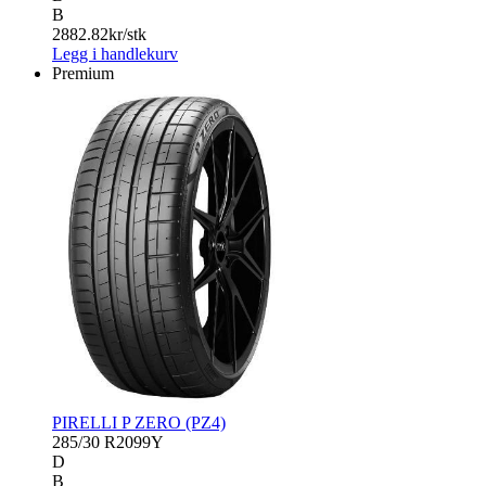
B
2882.82
kr/stk
Legg i handlekurv
Premium
PIRELLI P ZERO (PZ4)
285/30 R20
99Y
D
B