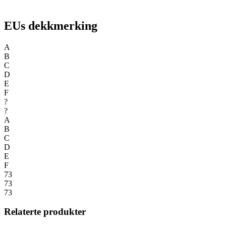
EUs dekkmerking
A
B
C
D
E
F
?
?
A
B
C
D
E
F
73
73
73
Relaterte produkter