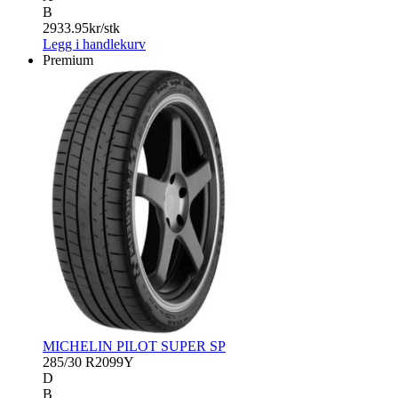
B
2933.95
kr/stk
Legg i handlekurv
Premium
MICHELIN PILOT SUPER SP
285/30 R20
99Y
D
B