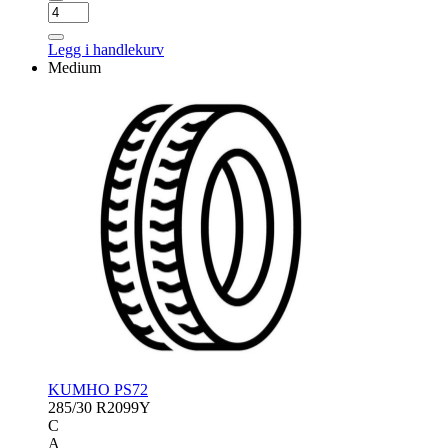
NEXEN
N
FERA
Legg i handlekurv
SPORT
Medium
antall
KUMHO PS72
285/30 R20
99Y
C
A