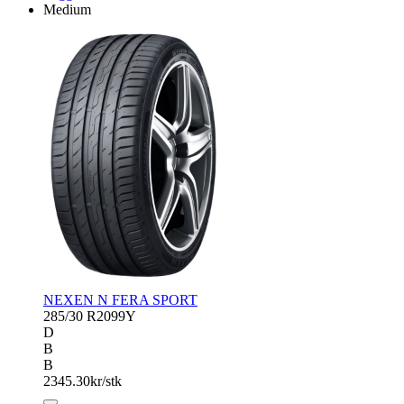
Medium
NEXEN N FERA SPORT
285/30 R20
99Y
D
B
B
2345.30
kr/stk