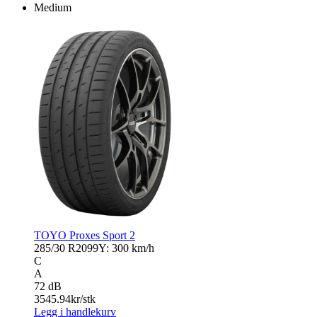
Medium
TOYO Proxes Sport 2
285/30 R20
99Y: 300 km/h
C
A
72 dB
3545.94
kr/stk
Legg i handlekurv