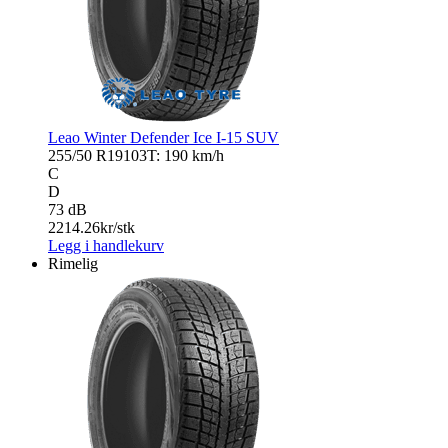
Leao Winter Defender Ice I-15 SUV
255/50 R19
103T: 190 km/h
C
D
73 dB
2214.26
kr/stk
Legg i handlekurv
Rimelig