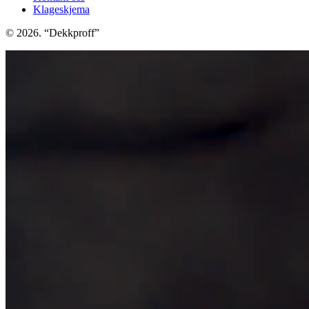
Klageskjema
© 2026. “Dekkproff”