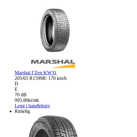
Marshal I’Zen KW31
205/65 R15
99R: 170 km/h
D
E
70 dB
995.80
kr/stk
Legg i handlekurv
Rimelig