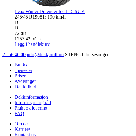
Leao Winter Defender Ice I-15 SUV
245/45 R19
98T: 190 km/h
D
D
72 dB
1757.42
kr/stk
Legg i handlekurv
21 56 46 00
info@dekkproff.no
STENGT for sesongen
Butikk
Tjenester
Priser
Avdelinger
Dekktilbud
Dekkinformasjon
Informasjon og råd
Frakt og levering
FAQ
Om oss
Karriere
Kontakt oss