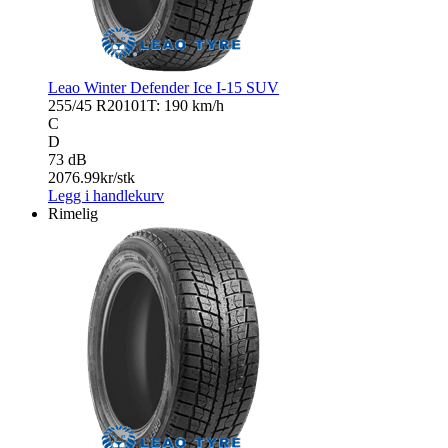
Leao Winter Defender Ice I-15 SUV
255/45 R20
101T: 190 km/h
C
D
73 dB
2076.99
kr/stk
Legg i handlekurv
Rimelig