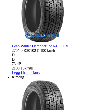
Leao Winter Defender Ice I-15 SUV
275/40 R20
102T: 190 km/h
D
D
73 dB
2103.10
kr/stk
Legg i handlekurv
Rimelig