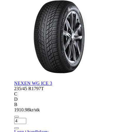
NEXEN WG ICE 3
235/45 R17
97T
C
D
B
1910.98
kr/stk
NEXEN
WG
ICE
Legg i handlekurv