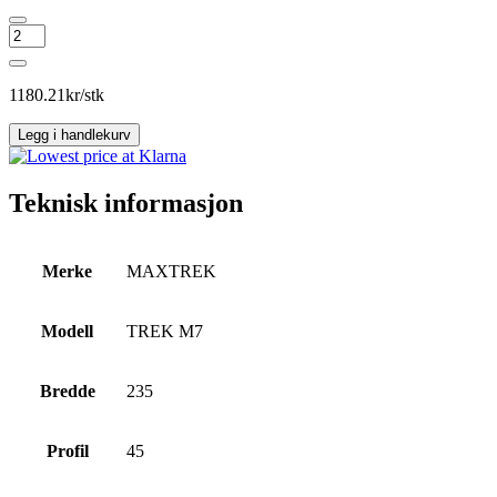
MAXTREK
TREK
M7
antall
1180.21
kr/stk
Legg i handlekurv
Teknisk informasjon
Merke
MAXTREK
Modell
TREK M7
Bredde
235
Profil
45