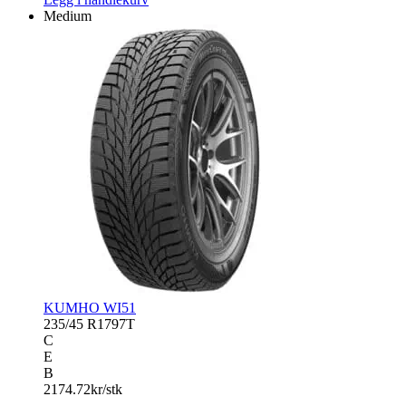
3
Medium
antall
KUMHO WI51
235/45 R17
97T
C
E
B
2174.72
kr/stk