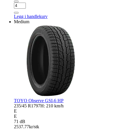
KUMHO
WI51
antall
Legg i handlekurv
Medium
TOYO Observe GSI-6 HP
235/45 R17
97H: 210 km/h
E
E
71 dB
2537.77
kr/stk