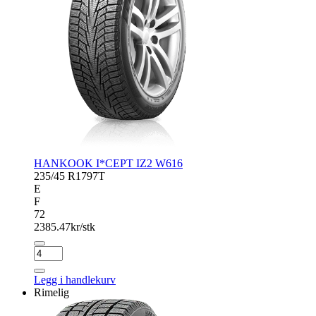
HANKOOK I*CEPT IZ2 W616
235/45 R17
97T
E
F
72
2385.47
kr/stk
HANKOOK
I*CEPT
IZ2
Legg i handlekurv
W616
Rimelig
antall