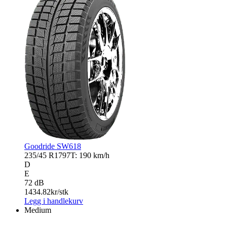
Goodride SW618
235/45 R17
97T: 190 km/h
D
E
72 dB
1434.82
kr/stk
Legg i handlekurv
Medium