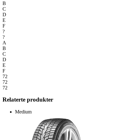
B
C
D
E
F
?
?
A
B
C
D
E
F
72
72
72
Relaterte produkter
Medium