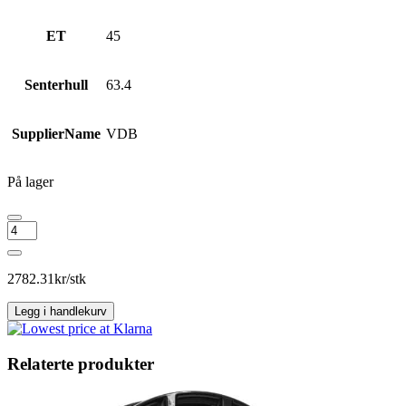
ET
45
Senterhull
63.4
SupplierName
VDB
På lager
JLR
OE
(FÄLG)
LR091537
2782.31
kr/stk
antall
Legg i handlekurv
Relaterte produkter