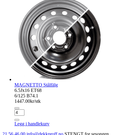
Dark
antall
MAGNETTO Stålfälg
6.5Jx16 ET68
6/125 B74.1
1447.00
kr/stk
MAGNETTO
Stålfälg
antall
Legg i handlekurv
21 56 46 00
info@dekkproff.no
STENGT for sesongen