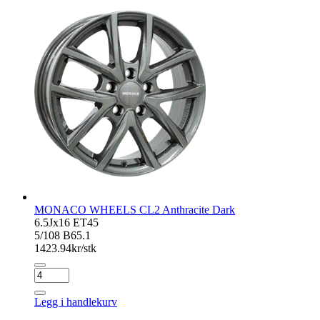
Dark
antall
MONACO WHEELS CL2 Anthracite Dark
6.5Jx16 ET45
5/108 B65.1
1423.94
kr/stk
MONACO
WHEELS
CL2
Legg i handlekurv
Anthracite