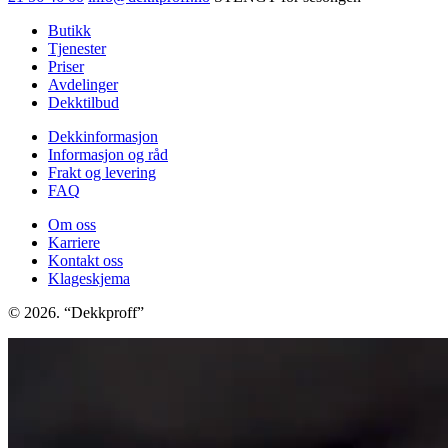
Butikk
Tjenester
Priser
Avdelinger
Dekktilbud
Dekkinformasjon
Informasjon og råd
Frakt og levering
FAQ
Om oss
Karriere
Kontakt oss
Klageskjema
© 2026. “Dekkproff”