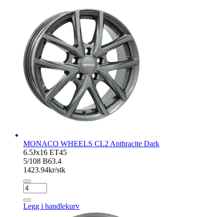
Dark
antall
MONACO WHEELS CL2 Anthracite Dark
6.5Jx16 ET45
5/108 B63.4
1423.94
kr/stk
MONACO
WHEELS
CL2
Legg i handlekurv
Anthracite