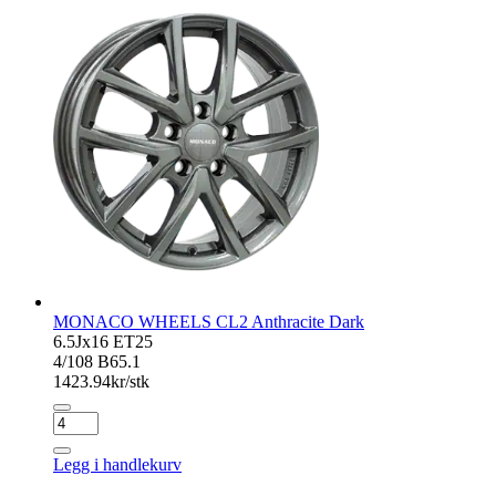
Black
antall
MONACO WHEELS CL2 Anthracite Dark
6.5Jx16 ET25
4/108 B65.1
1423.94
kr/stk
MONACO
WHEELS
CL2
Legg i handlekurv
Anthracite