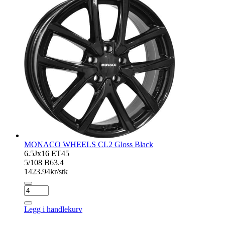
MONACO WHEELS CL2 Gloss Black
6.5Jx16 ET45
5/108 B63.4
1423.94
kr/stk
MONACO
WHEELS
CL2
Legg i handlekurv
Gloss