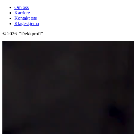
Om oss
Karriere
Kontakt oss
Klageskjema
© 2026. “Dekkproff”