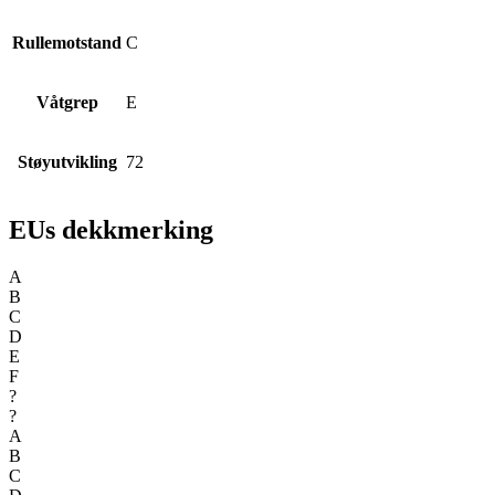
Rullemotstand
C
Våtgrep
E
Støyutvikling
72
EUs dekkmerking
A
B
C
D
E
F
?
?
A
B
C