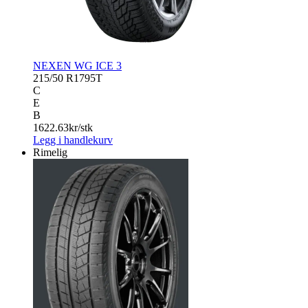
NEXEN WG ICE 3
215/50 R17
95T
C
E
B
1622.63
kr/stk
Legg i handlekurv
Rimelig