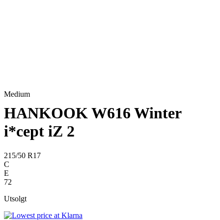
Medium
HANKOOK W616 Winter
i*cept iZ 2
215/50 R17
C
E
72
Utsolgt