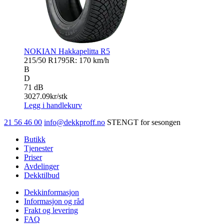
NOKIAN Hakkapelitta R5
215/50 R17
95R: 170 km/h
B
D
71 dB
3027.09
kr/stk
Legg i handlekurv
21 56 46 00
info@dekkproff.no
STENGT for sesongen
Butikk
Tjenester
Priser
Avdelinger
Dekktilbud
Dekkinformasjon
Informasjon og råd
Frakt og levering
FAQ