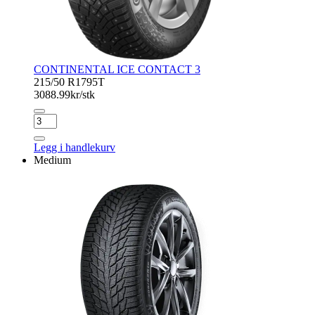
CONTINENTAL ICE CONTACT 3
215/50 R17
95T
3088.99
kr/stk
CONTINENTAL
ICE
CONTACT
Legg i handlekurv
3
Medium
antall