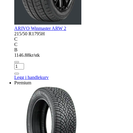
ARIVO Winmaster ARW 2
215/50 R17
95H
C
C
B
1146.88
kr/stk
ARIVO
Winmaster
ARW
Legg i handlekurv
2
Premium
antall