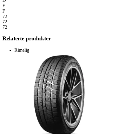
D
E
F
72
72
72
Relaterte produkter
Rimelig