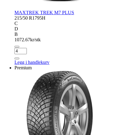
MAXTREK TREK M7 PLUS
215/50 R17
95H
C
D
B
1072.67
kr/stk
MAXTREK
TREK
M7
Legg i handlekurv
PLUS
Premium
antall