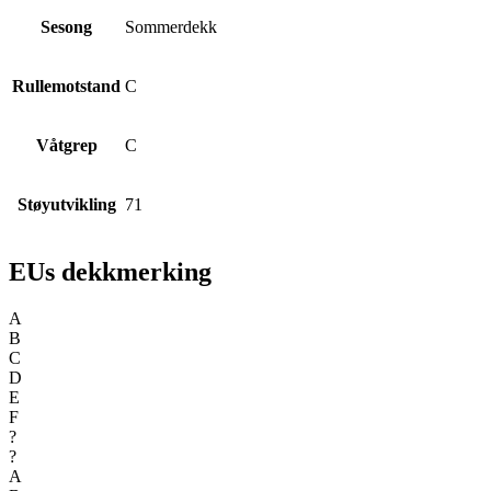
Sesong
Sommerdekk
Rullemotstand
C
Våtgrep
C
Støyutvikling
71
EUs dekkmerking
A
B
C
D
E
F
?
?
A