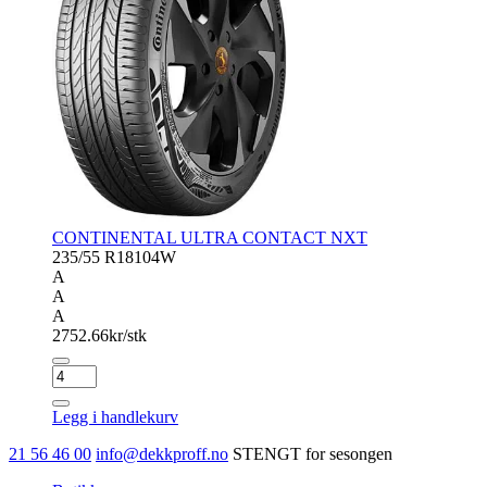
CONTINENTAL ULTRA CONTACT NXT
235/55 R18
104W
A
A
A
2752.66
kr/stk
CONTINENTAL
ULTRA
CONTACT
Legg i handlekurv
NXT
antall
21 56 46 00
info@dekkproff.no
STENGT for sesongen