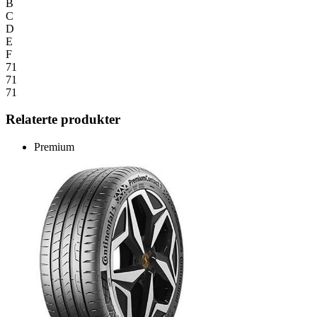
B
C
D
E
F
71
71
71
Relaterte produkter
Premium