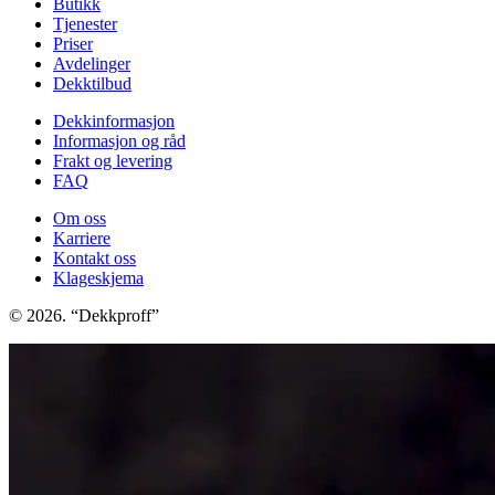
Butikk
Tjenester
Priser
Avdelinger
Dekktilbud
Dekkinformasjon
Informasjon og råd
Frakt og levering
FAQ
Om oss
Karriere
Kontakt oss
Klageskjema
© 2026. “Dekkproff”