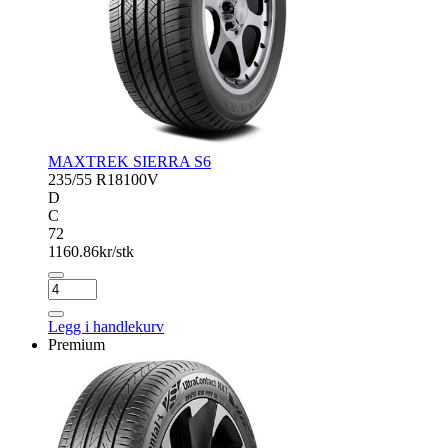
MAXTREK SIERRA S6
235/55 R18
100V
D
C
72
1160.86
kr/stk
MAXTREK
SIERRA
S6
Legg i handlekurv
antall
Premium