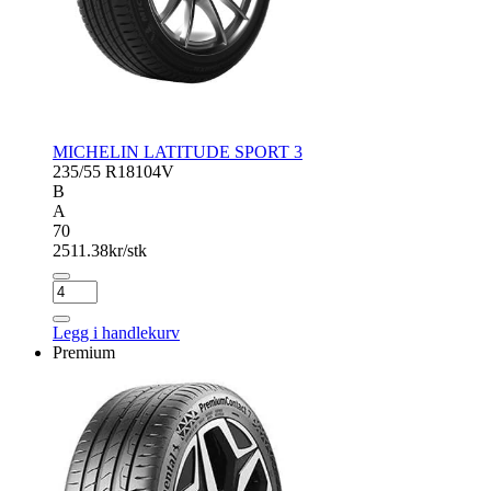
MICHELIN LATITUDE SPORT 3
235/55 R18
104V
B
A
70
2511.38
kr/stk
MICHELIN
LATITUDE
SPORT
Legg i handlekurv
3
Premium
antall