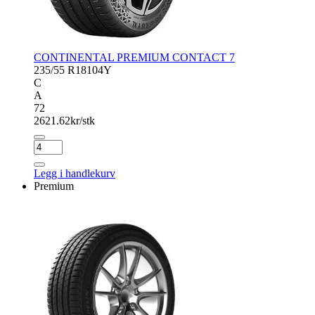
CONTINENTAL PREMIUM CONTACT 7
235/55 R18
104Y
C
A
72
2621.62
kr/stk
CONTINENTAL
PREMIUM
CONTACT
Legg i handlekurv
7
Premium
antall