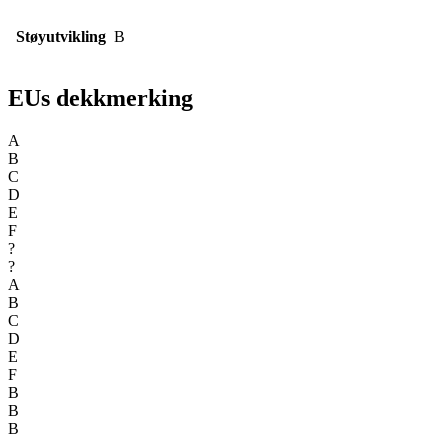
Støyutvikling
B
EUs dekkmerking
A
B
C
D
E
F
?
?
A
B
C
D
E
F
B
B
B