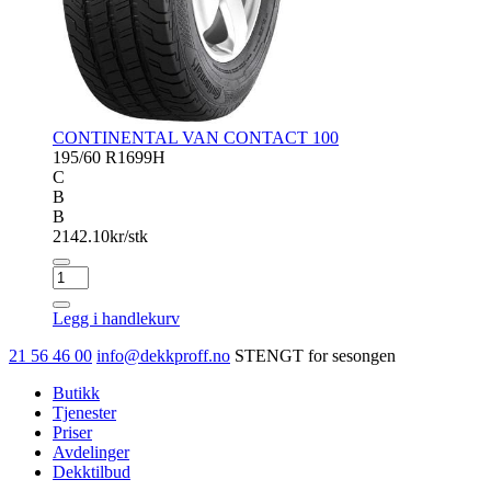
CONTINENTAL VAN CONTACT 100
195/60 R16
99H
C
B
B
2142.10
kr/stk
CONTINENTAL
VAN
CONTACT
Legg i handlekurv
100
antall
21 56 46 00
info@dekkproff.no
STENGT for sesongen
Butikk
Tjenester
Priser
Avdelinger
Dekktilbud