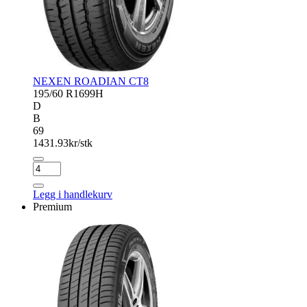
NEXEN ROADIAN CT8
195/60 R16
99H
D
B
69
1431.93
kr/stk
NEXEN
ROADIAN
CT8
Legg i handlekurv
antall
Premium