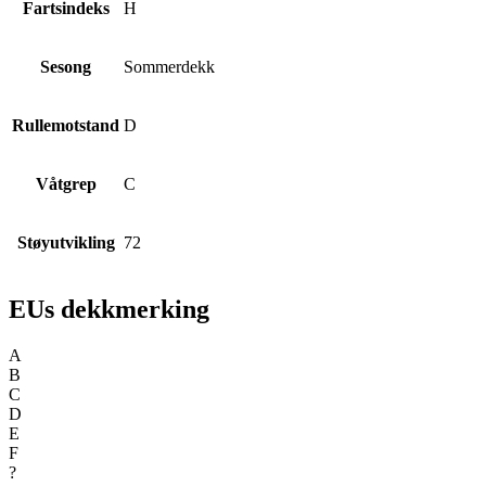
Fartsindeks
H
Sesong
Sommerdekk
Rullemotstand
D
Våtgrep
C
Støyutvikling
72
EUs dekkmerking
A
B
C
D
E
F
?