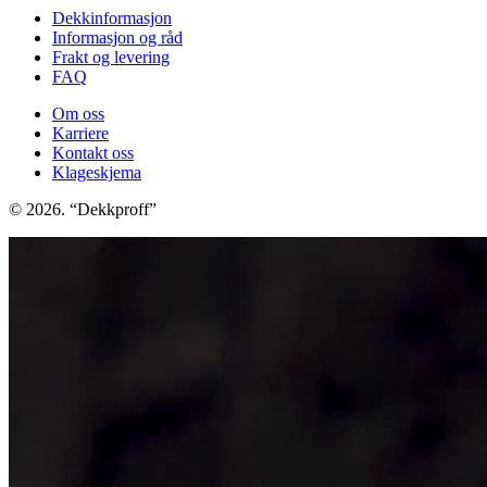
Dekkinformasjon
Informasjon og råd
Frakt og levering
FAQ
Om oss
Karriere
Kontakt oss
Klageskjema
© 2026. “Dekkproff”