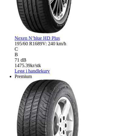
Nexen N’blue HD Plus
195/60 R16
89V: 240 km/h
C
B
71 dB
1475.39
kr/stk
Legg i handlekurv
Premium