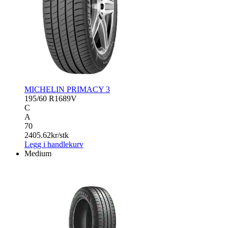
MICHELIN PRIMACY 3
195/60 R16
89V
C
A
70
2405.62
kr/stk
Legg i handlekurv
Medium