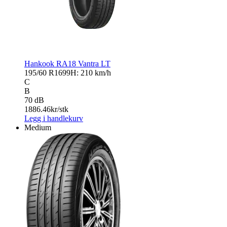
Hankook RA18 Vantra LT
195/60 R16
99H: 210 km/h
C
B
70 dB
1886.46
kr/stk
Legg i handlekurv
Medium